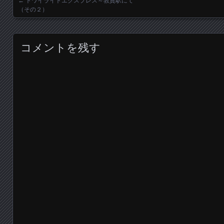
←
トワイライトエクスプレス～敦賀駅にて
Posts navigation
（その２）
コメントを残す