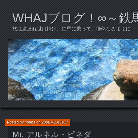
WHAJブログ！∞～
旅は道連れ世は情け、鉄馬に乗って、徒然なるままに
Posted by
horipa
on
2008年2月10日
Mr. アルネル・ピネダ